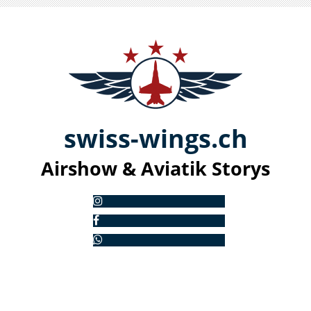
swiss-
win
gs.ch
Airshow & Aviatik S
torys