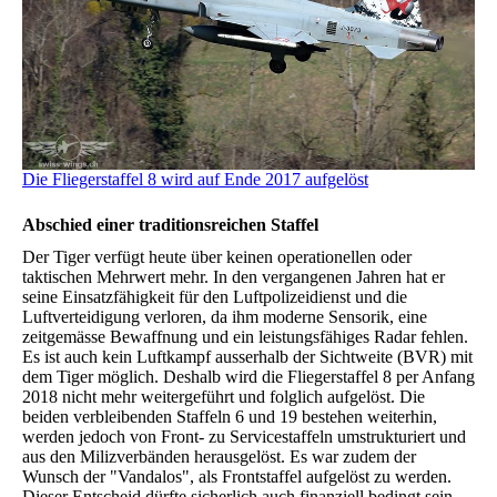
Die Fliegerstaffel 8 wird auf Ende 2017 aufgelöst
Abschied einer traditionsreichen Staffel
Der Tiger verfügt heute über keinen operationellen oder
taktischen Mehrwert mehr. In den vergangenen Jahren hat er
seine Einsatzfähigkeit für den Luftpolizeidienst und die
Luftverteidigung verloren, da ihm moderne Sensorik, eine
zeitgemässe Bewaffnung und ein leistungsfähiges Radar fehlen.
Es ist auch kein Luftkampf ausserhalb der Sichtweite (BVR) mit
dem Tiger möglich. Deshalb wird die Fliegerstaffel 8 per Anfang
2018 nicht mehr weitergeführt und folglich aufgelöst. Die
beiden verbleibenden Staffeln 6 und 19 bestehen weiterhin,
werden jedoch von Front- zu Servicestaffeln umstrukturiert und
aus den Milizverbänden herausgelöst. Es war zudem der
Wunsch der "Vandalos", als Frontstaffel aufgelöst zu werden.
Dieser Entscheid dürfte sicherlich auch finanziell bedingt sein.