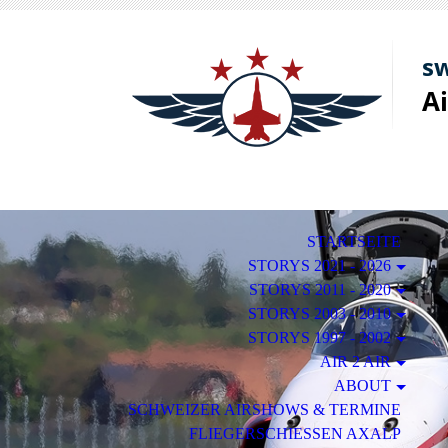
sw
A
STARTSEITE
STORYS 2021 - 2026
STORYS 2011 - 2020
STORYS 2003 - 2010
STORYS 1997 - 2002
AIR 2 AIR
ABOUT
SCHWEIZER AIRSHOWS & TERMINE
FLIEGERSCHIESSEN AXALP