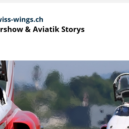
iss-
win
gs.ch
irshow & Aviatik S
torys