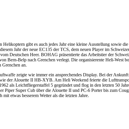
 Helikoptern gibt es auch jedes Jahr eine kleine Ausstellung sowie die
in diesem Jahr der neue EC135 der TCS, dem neuen Player im Schweize
n vom Deutschen Heer. BOHAG präsentierte das Arbeitstier der Schwei
von Bern-Belp nach Grenchen verlegt. Die organisierente Heli-West bo
n Grenchen an.
twaffe zeigte wie immer ein ansprechendes Display. Bei der Ankunft
ie der Alouette II HB-XYB. Am Heli Weekend feierte die Lufttranspor
962 als Leichtfliegerstaffel 5 gegründet und flog in den letzten 50 Jah
der Piper Super Cub über die Alouette II und PC-6 Porter bis zum Coug
 mit etwas besserem Wetter als die letzten Jahre.