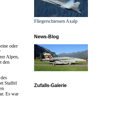
Fliegerschiessen Axalp
News-Blog
 eine oder
r
zer Alpen,
t den
 des
t Staffel
Zufalls-Galerie
ren
ar. Es war