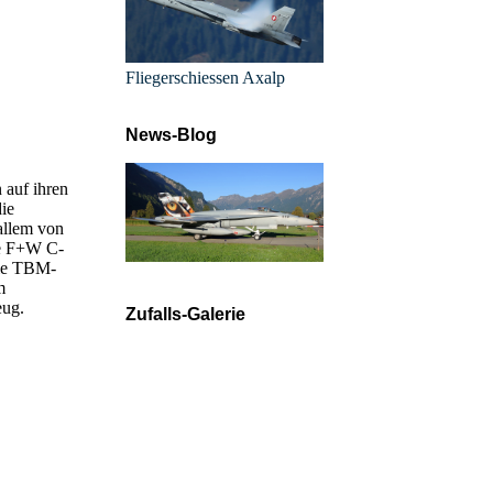
Fliegerschiessen Axalp
News-Blog
 auf ihren
die
allem von
ie F+W C-
die TBM-
m
eug.
Zufalls-Galerie