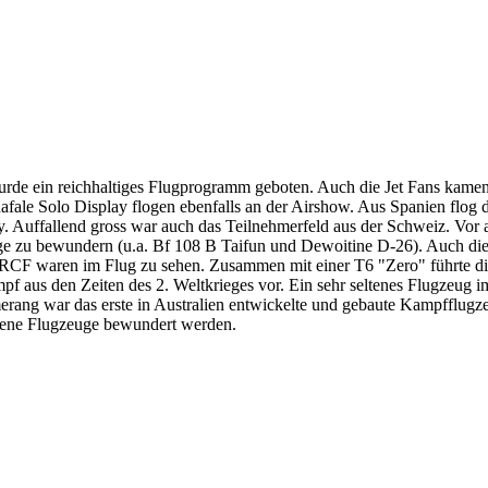
rde ein reichhaltiges Flugprogramm geboten. Auch die Jet Fans kamen
afale Solo Display flogen ebenfalls an der Airshow. Aus Spanien flog 
ay. Auffallend gross war auch das Teilnehmerfeld aus der Schweiz. Vor 
e zu bewundern (u.a. Bf 108 B Taifun und Dewoitine D-26). Auch d
F waren im Flug zu sehen. Zusammen mit einer T6 "Zero" führte 
 aus den Zeiten des 2. Weltkrieges vor. Ein sehr seltenes Flugzeug i
g war das erste in Australien entwickelte und gebaute Kampfflugz
edene Flugzeuge bewundert werden.