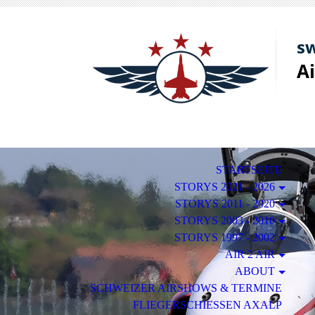
sw
A
STARTSEITE
STORYS 2021 - 2026
STORYS 2011 - 2020
STORYS 2003 - 2010
STORYS 1997 - 2002
AIR 2 AIR
ABOUT
SCHWEIZER AIRSHOWS & TERMINE
FLIEGERSCHIESSEN AXALP