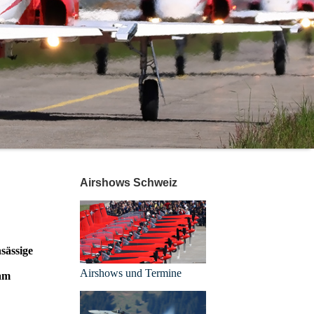
Airshows Schweiz
sässige
Airshows und Termine
 am