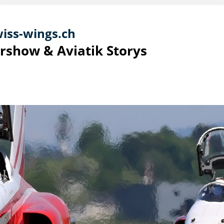
iss-
win
gs.ch
irshow & Aviatik S
torys