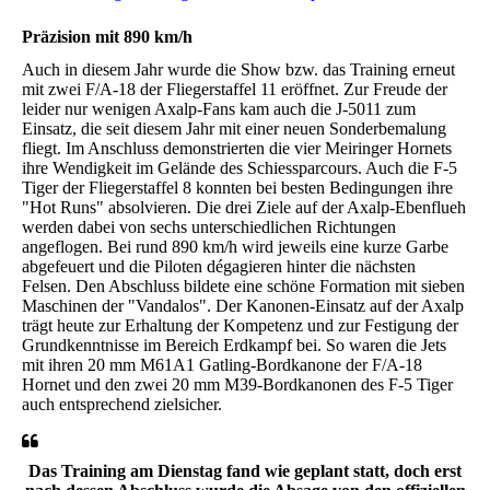
Präzision mit 890 km/h
Auch in diesem Jahr wurde die Show bzw. das Training erneut
mit zwei F/A-18 der Fliegerstaffel 11 eröffnet. Zur Freude der
leider nur wenigen Axalp-Fans kam auch die J-5011 zum
Einsatz, die seit diesem Jahr mit einer neuen Sonderbemalung
fliegt. Im Anschluss demonstrierten die vier Meiringer Hornets
ihre Wendigkeit im Gelände des Schiessparcours. Auch die F-5
Tiger der Fliegerstaffel 8 konnten bei besten Bedingungen ihre
"Hot Runs" absolvieren. Die drei Ziele auf der Axalp-Ebenflueh
werden dabei von sechs unterschiedlichen Richtungen
angeflogen. Bei rund 890 km/h wird jeweils eine kurze Garbe
abgefeuert und die Piloten dégagieren hinter die nächsten
Felsen. Den Abschluss bildete eine schöne Formation mit sieben
Maschinen der "Vandalos". Der Kanonen-Einsatz auf der Axalp
trägt heute zur Erhaltung der Kompetenz und zur Festigung der
Grundkenntnisse im Bereich Erdkampf bei. So waren die Jets
mit ihren 20 mm M61A1 Gatling-Bordkanone der F/A-18
Hornet und den zwei 20 mm M39-Bordkanonen des F-5 Tiger
auch entsprechend zielsicher.
Das Training am Dienstag fand wie geplant statt, doch erst