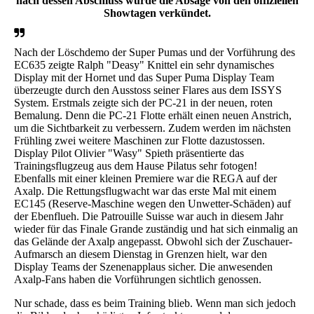
nach dessen Abschluss wurde die Absage von den offiziellen
Showtagen verkündet.
Nach der Löschdemo der Super Pumas und der Vorführung des
EC635 zeigte Ralph "Deasy" Knittel ein sehr dynamisches
Display mit der Hornet und das Super Puma Display Team
überzeugte durch den Ausstoss seiner Flares aus dem ISSYS
System. Erstmals zeigte sich der PC-21 in der neuen, roten
Bemalung. Denn die PC-21 Flotte erhält einen neuen Anstrich,
um die Sichtbarkeit zu verbessern. Zudem werden im nächsten
Frühling zwei weitere Maschinen zur Flotte dazustossen.
Display Pilot Olivier "Wasy" Spieth präsentierte das
Trainingsflugzeug aus dem Hause Pilatus sehr fotogen!
Ebenfalls mit einer kleinen Premiere war die REGA auf der
Axalp. Die Rettungsflugwacht war das erste Mal mit einem
EC145 (Reserve-Maschine wegen den Unwetter-Schäden) auf
der Ebenflueh. Die Patrouille Suisse war auch in diesem Jahr
wieder für das Finale Grande zuständig und hat sich einmalig an
das Gelände der Axalp angepasst. Obwohl sich der Zuschauer-
Aufmarsch an diesem Dienstag in Grenzen hielt, war den
Display Teams der Szenenapplaus sicher. Die anwesenden
Axalp-Fans haben die Vorführungen sichtlich genossen.
Nur schade, dass es beim Training blieb. Wenn man sich jedoch