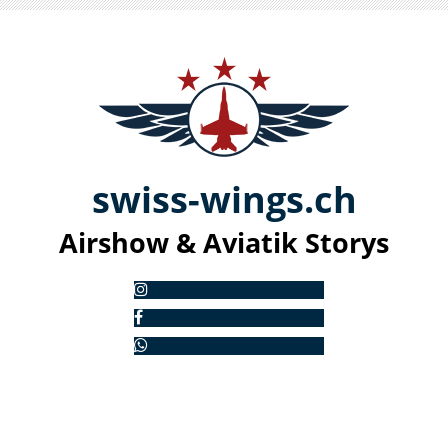
swiss-
win
gs.ch
Airshow & Aviatik S
torys