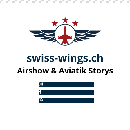
swiss-
win
gs.ch
Airshow & Aviatik S
torys