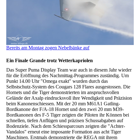
Bereits am Montag zogen Nebelbänke auf
Ein Finale Grande trotz Wetterkapriolen
Das Super Puma Display Team war auch in diesem Jahr wieder
für die Eröffnung des Nachmittag-Programmes zuständig. Um
Punkt 14.00 Uhr "Omega exakt" wurden durch das
Selbstschutz-System des Cougars 128 Flares ausgestossen. Die
Hornets und die Tiger demonstrierten im anspruchsvollen
Gelände der Axalp eindrucksvoll ihre Wendigkeit und Präzision
beim Kanonenschiessen. Mit der 20 mm M61A1 Gatling-
Bordkanone der F/A-18 Hornet und den zwei 20 mm M39-
Bordkanonen des F-5 Tiger zeigten die Piloten ihr Können bei
schnellen, tiefen Anflügen und präzisen Schussabgaben auf
Bodenziele. Nach dem Schiessparcours zeigten die "Achter-
Vandalos" erneut eine imposante Formation aus acht Tiger
Maschinen. Erstmals demonstrierte die REGA mit ihrem