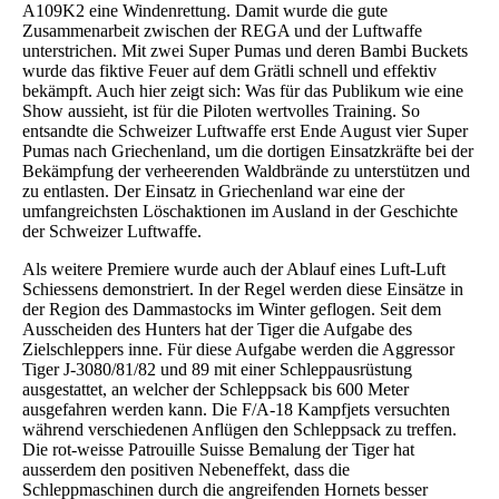
A109K2 eine Windenrettung. Damit wurde die gute
Zusammenarbeit zwischen der REGA und der Luftwaffe
unterstrichen. Mit zwei Super Pumas und deren Bambi Buckets
wurde das fiktive Feuer auf dem Grätli schnell und effektiv
bekämpft. Auch hier zeigt sich: Was für das Publikum wie eine
Show aussieht, ist für die Piloten wertvolles Training. So
entsandte die Schweizer Luftwaffe erst Ende August vier Super
Pumas nach Griechenland, um die dortigen Einsatzkräfte bei der
Bekämpfung der verheerenden Waldbrände zu unterstützen und
zu entlasten. Der Einsatz in Griechenland war eine der
umfangreichsten Löschaktionen im Ausland in der Geschichte
der Schweizer Luftwaffe.
Als weitere Premiere wurde auch der Ablauf eines Luft-Luft
Schiessens demonstriert. In der Regel werden diese Einsätze in
der Region des Dammastocks im Winter geflogen. Seit dem
Ausscheiden des Hunters hat der Tiger die Aufgabe des
Zielschleppers inne. Für diese Aufgabe werden die Aggressor
Tiger J-3080/81/82 und 89 mit einer Schleppausrüstung
ausgestattet, an welcher der Schleppsack bis 600 Meter
ausgefahren werden kann. Die F/A-18 Kampfjets versuchten
während verschiedenen Anflügen den Schleppsack zu treffen.
Die rot-weisse Patrouille Suisse Bemalung der Tiger hat
ausserdem den positiven Nebeneffekt, dass die
Schleppmaschinen durch die angreifenden Hornets besser