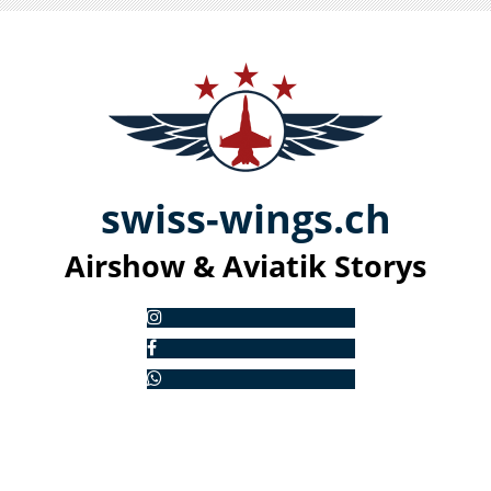
swiss-
win
gs.ch
Airshow & Aviatik S
torys