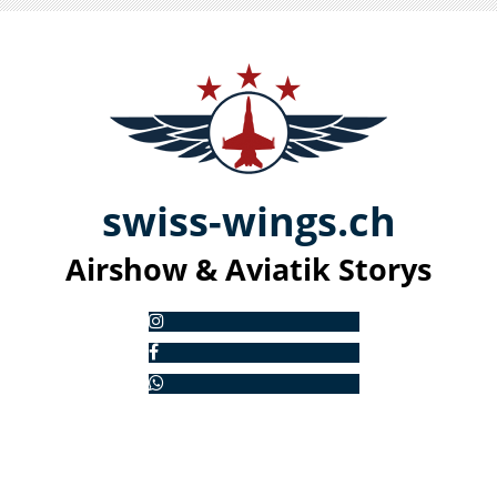
swiss-
win
gs.ch
Airshow & Aviatik S
torys