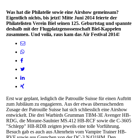
Was hat die Philatelie sowie eine Airshow gemeinsam?
Eigentlich nichts, bis jetzt! Mitte Juni 2014 feierte der
Philatelisten Verein Biel seinen 125. Geburtstag und spannte
deshalb mit der Flugplatzgenossenschaft Biel-Kappelen
zusammen. Und voilà, raus kam das Air Festival 2014!
Erst war geplant, lediglich die Patrouille Suisse für einen Auftritt
zum Jubiläum zu engagieren. Aus der etwas überraschenden
Zusage der Patrouille Suisse hat sich schliesslich eine Airshow
entwickelt. Die drei Warbirds Grumman TBM-3E Avenger HB-
RDG, die Morane-Saulnier MS.412 HB-RCF sowie die C-3605
"Schlepp" HB-RDB zeigten jeweils eine tolle Vorführung.
Besuch gab es auch aus Altenrhein vom Vampire Trainer HB-
RVF sowie aus Grenchen von der DC-3 N431HM. Den