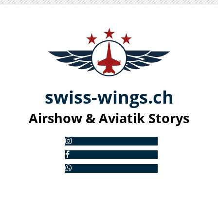
swiss-
win
gs.ch
Airshow & Aviatik S
torys