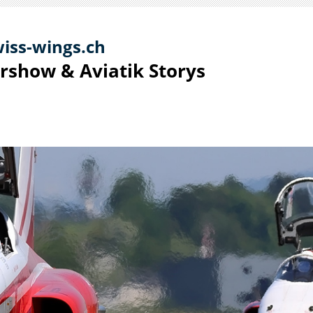
iss-
win
gs.ch
irshow & Aviatik S
torys