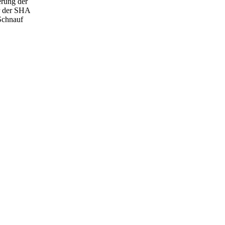
erung der
r der SHA
 Schnauf