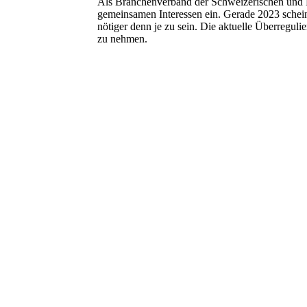
Als Branchenverband der Schweizerischen und L
gemeinsamen Interessen ein. Gerade 2023 schei
nötiger denn je zu sein. Die aktuelle Überregul
zu nehmen.