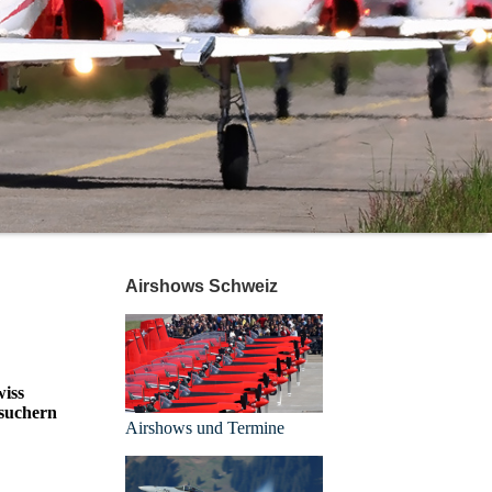
Airshows Schweiz
wiss
esuchern
Airshows und Termine