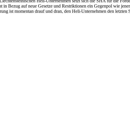
iechtensteinischen Heli-Unternehmen setzt sich die SHA für die Förd
nt in Bezug auf neue Gesetze und Restriktionen ein Gegenpol wie jene
ierung ist momentan drauf und dran, den Heli-Unternehmen den letzten