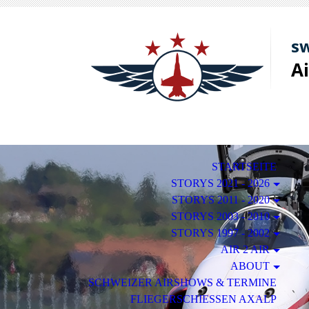
sw
A
STARTSEITE
STORYS 2021 - 2026
STORYS 2011 - 2020
STORYS 2003 - 2010
STORYS 1997 - 2002
AIR 2 AIR
ABOUT
SCHWEIZER AIRSHOWS & TERMINE
FLIEGERSCHIESSEN AXALP