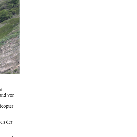
t.
and vor
h
icopter
hen der