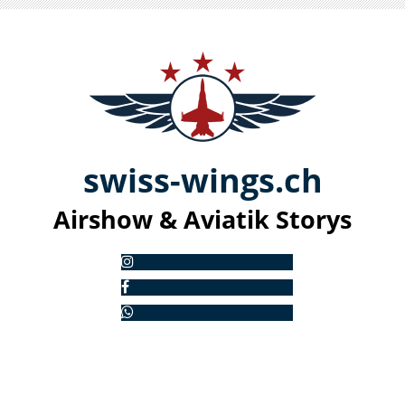
swiss-
win
gs.ch
Airshow & Aviatik S
torys