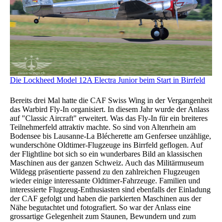
Die Lockheed Model 12A Electra Junior beim Start in Birrfeld
Bereits drei Mal hatte die CAF Swiss Wing in der Vergangenheit
das Warbird Fly-In organisiert. In diesem Jahr wurde der Anlass
auf "Classic Aircraft" erweitert. Was das Fly-In für ein breiteres
Teilnehmerfeld attraktiv machte. So sind von Altenrhein am
Bodensee bis Lausanne-La Blécherette am Genfersee unzählige,
wunderschöne Oldtimer-Flugzeuge ins Birrfeld geflogen. Auf
der Flightline bot sich so ein wunderbares Bild an klassischen
Maschinen aus der ganzen Schweiz. Auch das Militärmuseum
Wildegg präsentierte passend zu den zahlreichen Flugzeugen
wieder einige interessante Oldtimer-Fahrzeuge. Familien und
interessierte Flugzeug-Enthusiasten sind ebenfalls der Einladung
der CAF gefolgt und haben die parkierten Maschinen aus der
Nähe begutachtet und fotografiert. So war der Anlass eine
grossartige Gelegenheit zum Staunen, Bewundern und zum