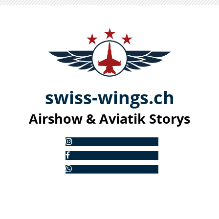
swiss-
win
gs.ch
Airshow & Aviatik S
torys