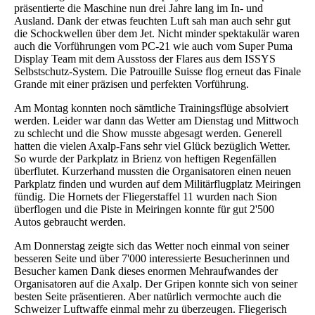
präsentierte die Maschine nun drei Jahre lang im In- und
Ausland. Dank der etwas feuchten Luft sah man auch sehr gut
die Schockwellen über dem Jet. Nicht minder spektakulär waren
auch die Vorführungen vom PC-21 wie auch vom Super Puma
Display Team mit dem Ausstoss der Flares aus dem ISSYS
Selbstschutz-System. Die Patrouille Suisse flog erneut das Finale
Grande mit einer präzisen und perfekten Vorführung.
Am Montag konnten noch sämtliche Trainingsflüge absolviert
werden. Leider war dann das Wetter am Dienstag und Mittwoch
zu schlecht und die Show musste abgesagt werden. Generell
hatten die vielen Axalp-Fans sehr viel Glück bezüglich Wetter.
So wurde der Parkplatz in Brienz von heftigen Regenfällen
überflutet. Kurzerhand mussten die Organisatoren einen neuen
Parkplatz finden und wurden auf dem Militärflugplatz Meiringen
fündig. Die Hornets der Fliegerstaffel 11 wurden nach Sion
überflogen und die Piste in Meiringen konnte für gut 2'500
Autos gebraucht werden.
Am Donnerstag zeigte sich das Wetter noch einmal von seiner
besseren Seite und über 7'000 interessierte Besucherinnen und
Besucher kamen Dank dieses enormen Mehraufwandes der
Organisatoren auf die Axalp. Der Gripen konnte sich von seiner
besten Seite präsentieren. Aber natürlich vermochte auch die
Schweizer Luftwaffe einmal mehr zu überzeugen. Fliegerisch