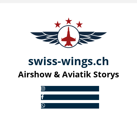
swiss-
win
gs.ch
Airshow & Aviatik S
torys