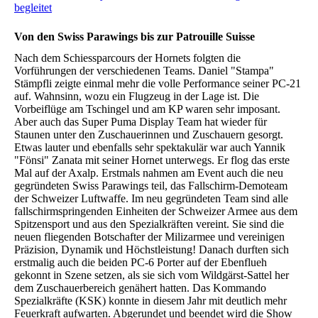
begleitet
Von den Swiss Parawings bis zur Patrouille Suisse
Nach dem Schiessparcours der Hornets folgten die
Vorführungen der verschiedenen Teams. Daniel "Stampa"
Stämpfli zeigte einmal mehr die volle Performance seiner PC-21
auf. Wahnsinn, wozu ein Flugzeug in der Lage ist. Die
Vorbeiflüge am Tschingel und am KP waren sehr imposant.
Aber auch das Super Puma Display Team hat wieder für
Staunen unter den Zuschauerinnen und Zuschauern gesorgt.
Etwas lauter und ebenfalls sehr spektakulär war auch Yannik
"Fönsi" Zanata mit seiner Hornet unterwegs. Er flog das erste
Mal auf der Axalp. Erstmals nahmen am Event auch die neu
gegründeten Swiss Parawings teil, das Fallschirm-Demoteam
der Schweizer Luftwaffe. Im neu gegründeten Team sind alle
fallschirmspringenden Einheiten der Schweizer Armee aus dem
Spitzensport und aus den Spezialkräften vereint. Sie sind die
neuen fliegenden Botschafter der Milizarmee und vereinigen
Präzision, Dynamik und Höchstleistung! Danach durften sich
erstmalig auch die beiden PC-6 Porter auf der Ebenflueh
gekonnt in Szene setzen, als sie sich vom Wildgärst-Sattel her
dem Zuschauerbereich genähert hatten. Das Kommando
Spezialkräfte (KSK) konnte in diesem Jahr mit deutlich mehr
Feuerkraft aufwarten. Abgerundet und beendet wird die Show