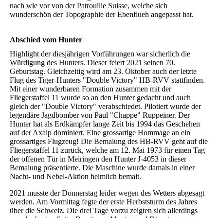
nach wie vor von der Patrouille Suisse, welche sich
wunderschön der Topographie der Ebenflueh angepasst hat.
Abschied vom Hunter
Highlight der diesjährigen Vorführungen war sicherlich die
Würdigung des Hunters. Dieser feiert 2021 seinen 70.
Geburtstag. Gleichzeitig wird am 23. Oktober auch der letzte
Flug des Tiger-Hunters "Double Victory" HB-RVV stattfinden.
Mit einer wunderbaren Formation zusammen mit der
Fliegerstaffel 11 wurde so an den Hunter gedacht und auch
gleich der "Double Victory" verabschiedet. Pilotiert wurde der
legendäre Jagdbomber von Paul "Chappe" Ruppeiner. Der
Hunter hat als Erdkämpfer lange Zeit bis 1994 das Geschehen
auf der Axalp dominiert. Eine grossartige Hommage an ein
grossartiges Flugzeug! Die Bemalung des HB-RVV geht auf die
Fliegerstaffel 11 zurück, welche am 12. Mai 1973 für einen Tag
der offenen Tür in Meiringen den Hunter J-4053 in dieser
Bemalung präsentierte. Die Maschine wurde damals in einer
Nacht- und Nebel-Aktion heimlich bemalt.
2021 musste der Donnerstag leider wegen des Wetters abgesagt
werden. Am Vormittag fegte der erste Herbststurm des Jahres
über die Schweiz. Die drei Tage vorzu zeigten sich allerdings