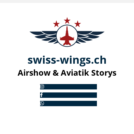
swiss-
win
gs.ch
Airshow & Aviatik S
torys